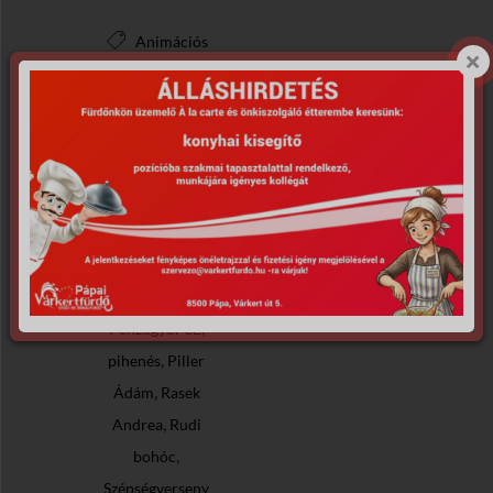
Animációs
foglalkozás
,
Rasek Andival
Cozombolis
,
Trio
H. Szabó
,
Andrea
,
kikapcsolódás
,
M. Varga Vera
,
,
Musical
Pápa
,
Pénzügyőr SE
,
pihenés
Piller
,
Ádám
Rasek
,
Andrea
Rudi
,
bohóc
Szépségverseny