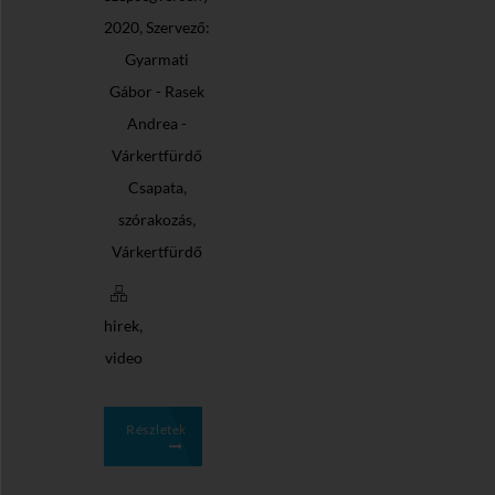
,
2020
Szervező:
Gyarmati
Gábor - Rasek
Andrea -
Várkertfürdő
,
Csapata
,
szórakozás
Várkertfürdő
,
hirek
video
Részletek