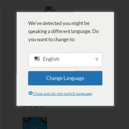
We've detected you might be
speaking a different language. Do
MENU
you want to change to:
English
Archive for Tag:
Change Language
Szépségverseny
Close and do not switch language
2020