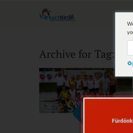
We
yo
Archive for Tag: St