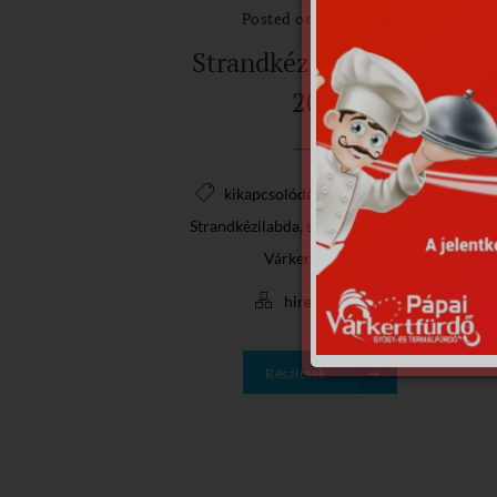
Posted on 2020.07.13.
Strandkézilabda tábor
2020
,
,
,
kikapcsolódás
Pápa
pihenés
,
,
,
Strandkézilabda
szórakozás
Tábor
Várkertfürdő
,
hirek
video
Részletek