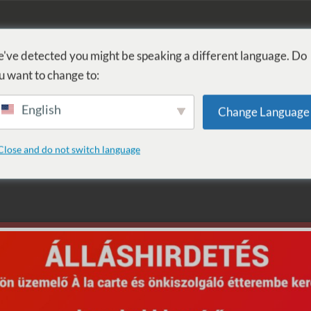
KOUPEL
PROCEDURY
WELLNESS
SLUŽBY
UBYTOVÁN
've detected you might be speaking a different language. Do
u want to change to:
English
Change Language
randkézilabda
Close and do not switch language