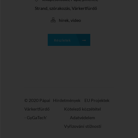
,
,
Strand
szórakozás
Várkertfürdő
,
hirek
video
Részletek
© 2020 Pápai
Hirdetmények
EU Projektek
Várkertfürdő
Kötelező közzététel
-
GyGaTech'
Adatvédelem
Vyřizování stížností