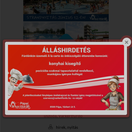
Posted on 2021.06.04.
Strandnyitás 2021.06.12
,
,
,
,
enyhítések
Pápa
Strand
termál
,
uszoda
Várkertfürdő
,
hirek
nyitás