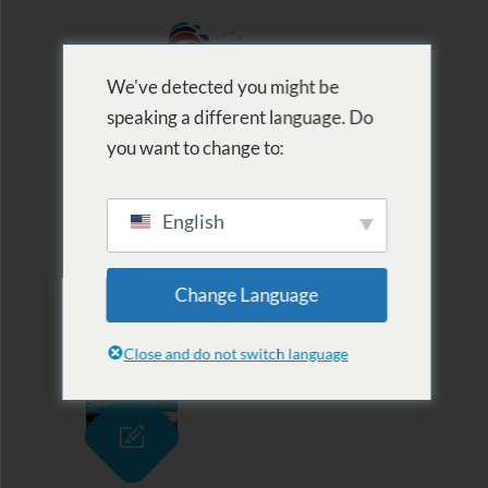
We've detected you might be
speaking a different language. Do
MENU
you want to change to:
English
Archive for Tag:
Change Language
Strand
Close and do not switch language