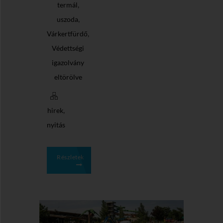
,
termál
,
uszoda
,
Várkertfürdő
Védettségi
igazolvány
eltörölve
,
hirek
nyitás
Részletek