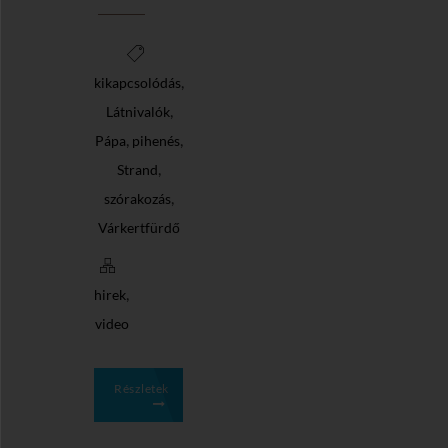
,
kikapcsolódás
,
Látnivalók
,
,
Pápa
pihenés
,
Strand
,
szórakozás
Várkertfürdő
,
hirek
video
Részletek