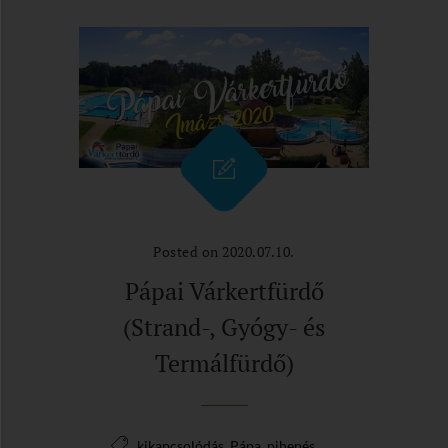
Posted on 2020.07.10.
Pápai Várkertfürdő
(Strand-, Gyógy- és
Termálfürdő)
,
,
,
kikapcsolódás
Pápa
pihenés