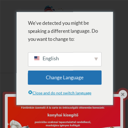
We've detected you might be
speaking a different language. Do
MENU
you want to change to:
English
Archive for Term:
Change Language
Farsangi
Close and do not switch language
Vašemu výběru
neodpovídají žádné
produkty.