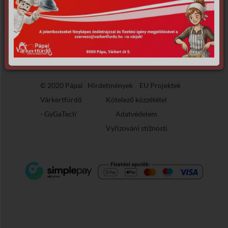
© 2020 Pápai
Hirdetmények
EU Projektek
Várkertfürdő
Kötelező közzététel
-
GyGaTech'
Adatvédelem
Vyřizování stížností