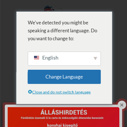
We've detected you might be
speaking a different language. Do
MENU
you want to change to:
English
Archive for Term:
Change Language
30 perc
Close and do not switch language
KÉP
MEGNEVEZÉS
VÁSÁRLÁS
SELECT ALL