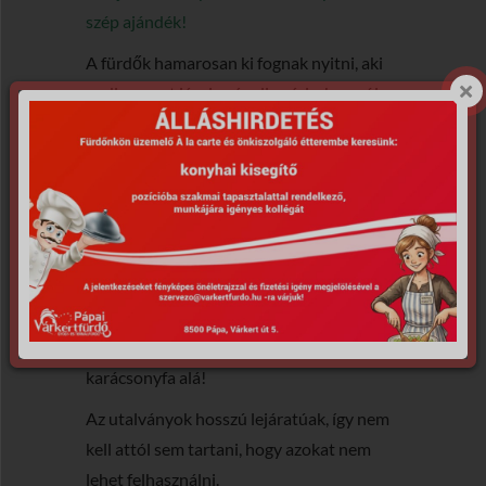
szép ajándék!
A fürdők hamarosan ki fognak nyitni, aki
pedig szeret járni, már alig várja, hogy újra
ott lehessen. Számukra idén is szép
ajándék egy fürdőbe, hotelbe szóló
utalvány.
Lepje meg barátját, barátnőjét,
családtagjait fürdő- vagy
masszázsutalvánnyal, hiszen ez különleges
ajándék lehet a fa alatt. Az élmény a
legszebb ajándék, kerüljön wellness a
karácsonyfa alá!
Az utalványok hosszú lejáratúak, így nem
kell attól sem tartani, hogy azokat nem
lehet felhasználni.