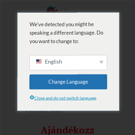
We've detected you might be
speaking a different language. Do
MENU
you want to change to:
English
2020.12.01.
Change Language
Ajándékkártya
Close and do not switch language
vásárlás
Ajándékozz