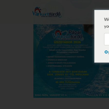
We
yo