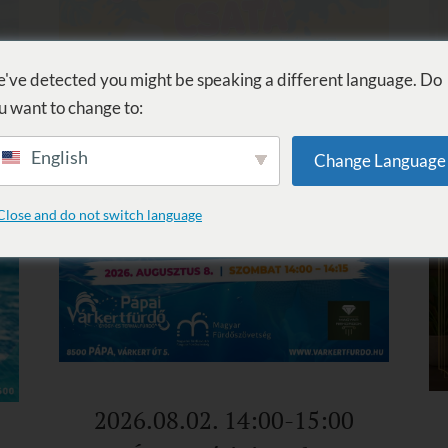
KÚPEĽ
PROCEDÚRY
WELLNESS
SLUŽBY
UBYTOVANI
've detected you might be speaking a different language. Do
u want to change to:
English
Change Language
Close and do not switch language
2026.08.02. 14:00-15:00