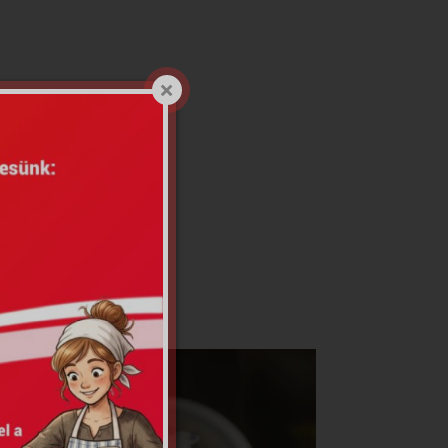
sťovňou