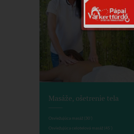
Masáže, ošetrenie tela
Osviežujúca masáž (30´)
Osviežujúca celotelová masáž (45´)