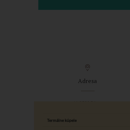
Adresa
H-8500 Pápa,
Várkert út 5.
Termálne kúpele