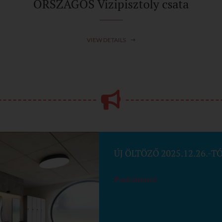
ORSZÁGOS Vízipisztoly csata
VIEW DETAILS
ÚJ ÖLTÖZŐ 2025.12.26.-T
Podrobnosti