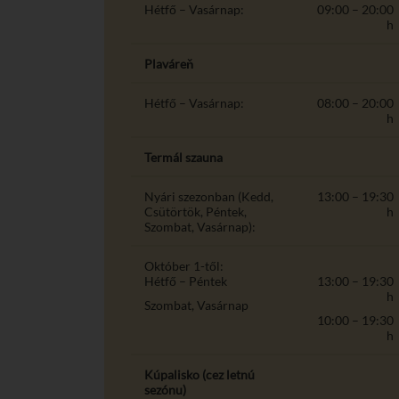
Hétfő – Vasárnap:
09:00 – 20:00
h
Plaváreň
Hétfő – Vasárnap:
08:00 – 20:00
h
Termál szauna
Nyári szezonban (Kedd,
13:00 – 19:30
Csütörtök, Péntek,
h
Szombat, Vasárnap):
Október 1-től:
Hétfő – Péntek
13:00 – 19:30
h
Szombat, Vasárnap
10:00 – 19:30
h
Kúpalisko (cez letnú
sezónu)