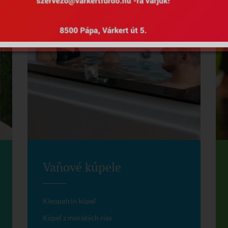
Vaňové kúpele
Kleopatrin kúpeľ
Kúpeľ z morských rias