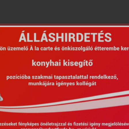
Populárne služby
Wellness procedúry
Liečebné procedúry
úry podporené maďarskou zdravotnou poi