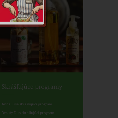
Skrášľujúce programy
Anna Júlia skrášľujúci program
Beauty Duo skrášľujúci program