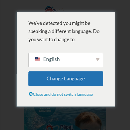
We've detected you might be
speaking a different language. Do
MENU
you want to change to:
English
Change Language
Close and do not switch language