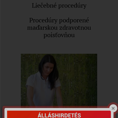
Liečebné procedúry
Procedúry podporené
maďarskou zdravotnou
poisťovňou