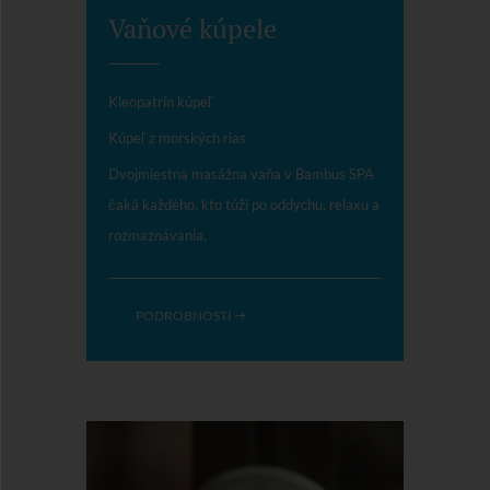
Vaňové kúpele
Kleopatrin kúpeľ
Kúpeľ z morských rias
Dvojmiestna masážna vaňa v Bambus SPA
čaká každého, kto túži po oddychu, relaxu a
rozmaznávania.
PODROBNOSTI