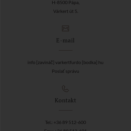
H-8500 Pápa,
Várkert út 5.
E-mail
info [zavináč] varkertfurdo [bodka] hu
Poslať správu
Kontakt
Tel.: +36 89 512-600
Fax.: +36 89 512-601