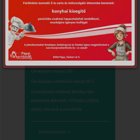
Masáže, ošetrenie tela
Osviežujúca masáž (30´)
Osviežujúca celotelová masáž (45´)
S masážnymi službami Bambus Spa
ponúkame dokonalý, hýčkajúci zážitok
úplnej relaxácie a osvieženia.
PODROBNOSTI