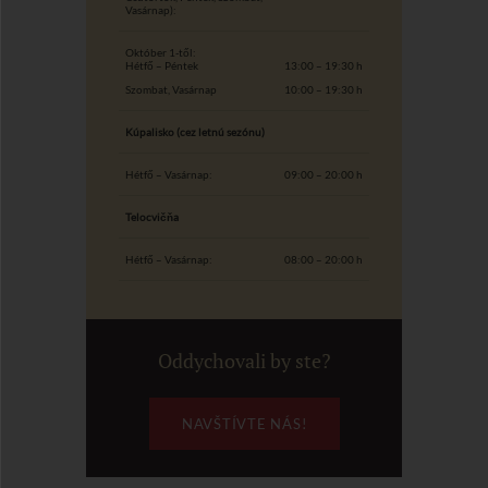
Vasárnap):
Október 1-től:
Hétfő – Péntek
13:00 – 19:30 h
Szombat, Vasárnap
10:00 – 19:30 h
Kúpalisko (cez letnú sezónu)
Hétfő – Vasárnap:
09:00 – 20:00 h
Telocvičňa
Hétfő – Vasárnap:
08:00 – 20:00 h
Oddychovali by ste?
NAVŠTÍVTE NÁS!