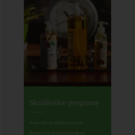
Skrášľujúce programy
Anna Júlia skrášľujúci program
Beauty Duo skrášľujúci program