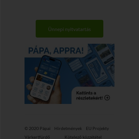
Ünnepi nyitvatartás
© 2020 Pápai
Hirdetmények
EU Projekty
Várkertfürdő
Kötelező közzététel