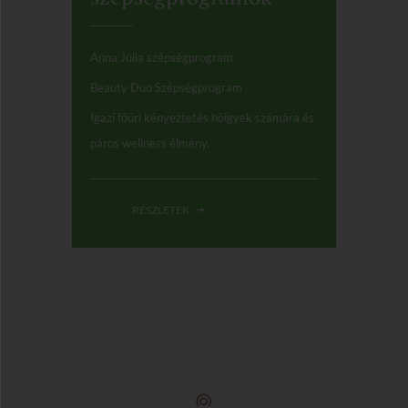
Anna Júlia szépségprogram
Beauty Duo Szépségprogram
Igazi főúri kényeztetés hölgyek számára és
páros wellness élmény.
RÉSZLETEK