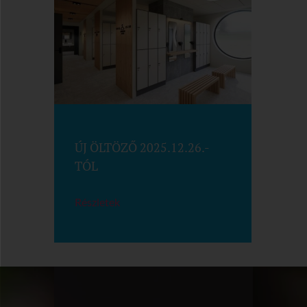
ÚJ ÖLTÖZŐ 2025.12.26.-
TÓL
Részletek