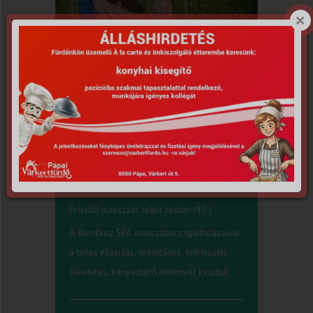
Masszázsok,
testkezelések
Frissítő masszázs (30’)
Frissítő masszázs teljes testen (45’)
A Bambusz SPA masszázsszolgáltatásaival
a teljes ellazulás, feltöltődés, felfrissülés
tökéletes, kényeztető élményét kínáljuk.