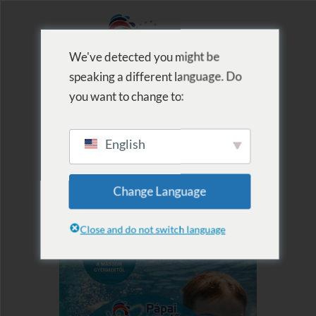
We've detected you might be
speaking a different language. Do
MENU
you want to change to:
English
Change Language
Close and do not switch language