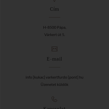
Cím
H-8500 Pápa,
Várkert út 5.
E-mail
info [kukac] varkertfurdo [pont] hu
Üzenetet küldök
Kapcsolat