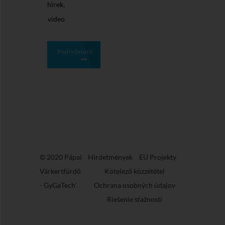
,
hirek
video
Podrobnosti
© 2020 Pápai
Hirdetmények
EU Projekty
Várkertfürdő
Kötelező közzététel
-
GyGaTech'
Ochrana osobných údajov
Riešenie sťažností