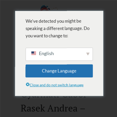
We've detected you might be
speaking a different language. Do
MENU
you want to change to:
English
Archive for Tag:
Change Language
Szervező:
Close and do not switch language
Gyarmati Gábor –
Rasek Andrea –