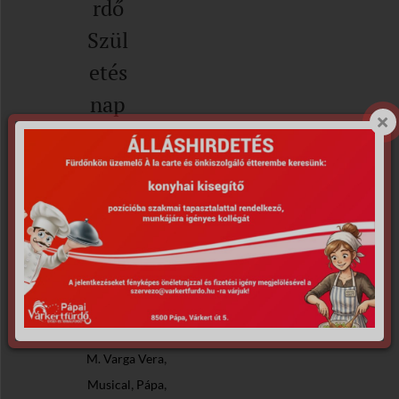
rdő
Szül
etés
nap
Animációs
foglalkozás
,
Rasek Andival
Cozombolis
,
Trio
H. Szabó
,
Andrea
,
kikapcsolódás
,
M. Varga Vera
,
,
Musical
Pápa