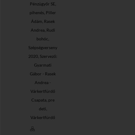
,
Pénzügyőr SE
,
pihenés
Piller
,
Ádám
Rasek
,
Andrea
Rudi
,
bohóc
Szépségverseny
,
2020
Szervező:
Gyarmati
Gábor - Rasek
Andrea -
Várkertfürdő
,
Csapata
pre
,
deti
Várkertfürdő