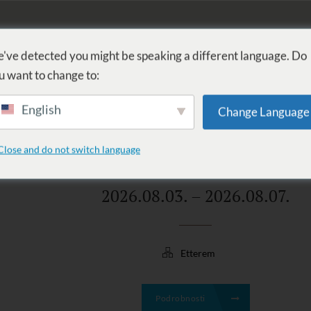
KÚPEĽ
PROCEDÚRY
WELLNESS
SLUŽBY
UBYTOVANI
've detected you might be speaking a different language. Do
u want to change to:
English
Change Language
: admin
Close and do not switch language
Posted on 2026.08.01.
2026.08.03. – 2026.08.07.
Etterem
Podrobnosti