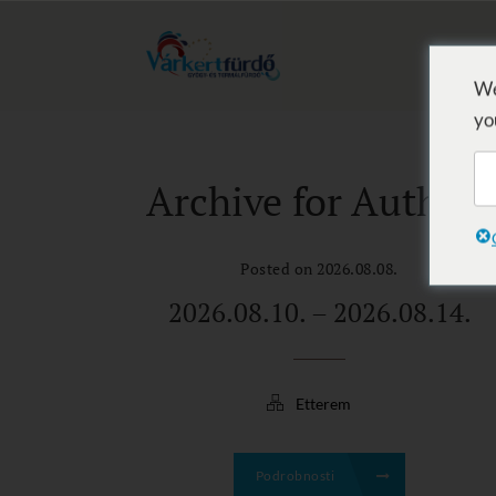
We
yo
Archive for Author
Posted on 2026.08.08.
2026.08.10. – 2026.08.14.
Etterem
Podrobnosti