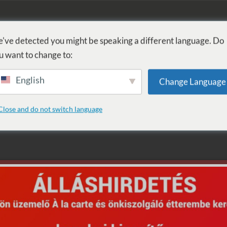
KÚPEĽ
PROCEDÚRY
WELLNESS
SLUŽBY
UBYTOVANI
've detected you might be speaking a different language. Do
u want to change to:
English
Change Language
töző
Close and do not switch language