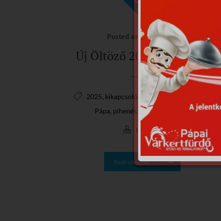
Posted on 2026.01.16.
Új Öltöző 2025.12.26.-tól
,
,
,
,
2025
kikapcsolódás
megújult
öltöző
,
,
Pápa
pihenés
Várkertfürdő
hirek
Podrobnosti