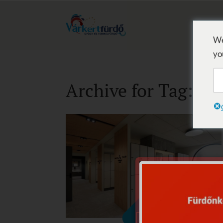
We
yo
Archive for Tag: öl