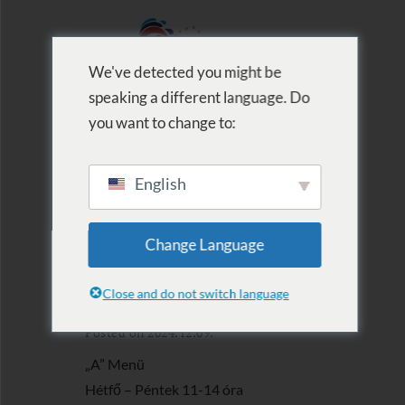
We've detected you might be
speaking a different language. Do
MENU
you want to change to:
English
2024.12.09. –
Change Language
12.15.
Close and do not switch language
Posted on 2024.12.09.
„A” Menü
Hétfő – Péntek 11-14 óra