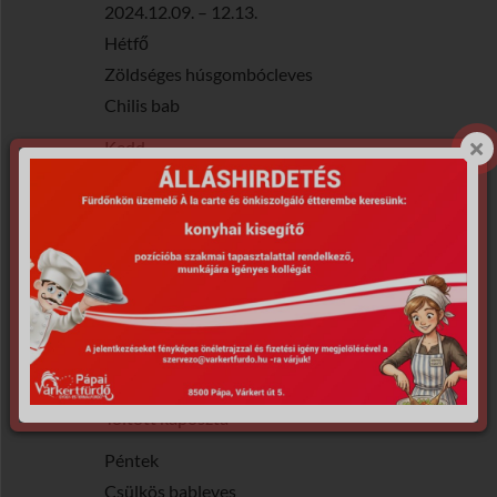
2024.12.09. – 12.13.
Hétfő
Zöldséges húsgombócleves
Chilis bab
Kedd
Zöldborsóleves
Csirkepaprikás galuskával
Szerda
Májgaluska leves
Krumplifőzelék fasírttal
Csütörtök
Köménymagleves
Töltött káposzta
Péntek
Csülkös bableves