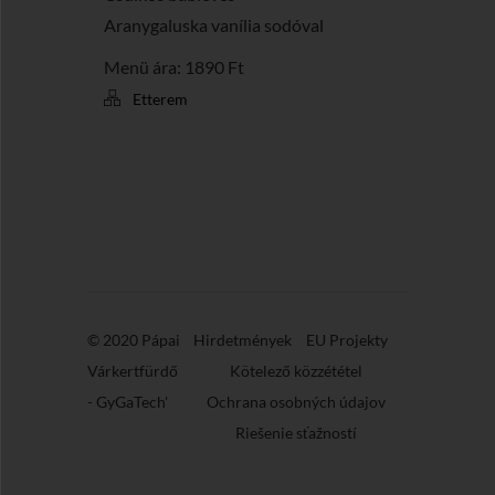
Aranygaluska vanília sodóval
Menü ára: 1890 Ft
Etterem
© 2020 Pápai
Hirdetmények
EU Projekty
Várkertfürdő
Kötelező közzététel
-
GyGaTech'
Ochrana osobných údajov
Riešenie sťažností