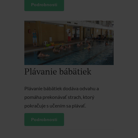
Podrobnosti
Plávanie bábätiek
Plávanie bábätiek dodáva odvahu a
pomáha prekonávať strach, ktorý
pokračuje s učením sa plávať.
Podrobnosti