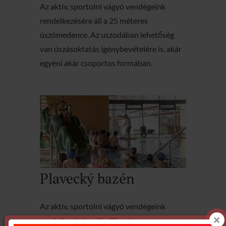
Az aktív, sportolni vágyó vendégeink
rendelkezésére áll a 25 méteres
úszómedence. Az uszodában lehetőség
van úszásoktatás igénybevételére is, akár
egyéni akár csoportos formában.
Plavecký bazén
Az aktív, sportolni vágyó vendégeink
rendelkezésére áll a 25 méteres