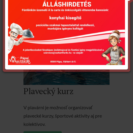
úszómedence. A frissítő úszás lehetőségén
túl..
Podrobnosti
Plavecký kurz
V plavárni je možnosť organizovať
plavecké kurzy, športové aktivity aj pre
kolektívov.