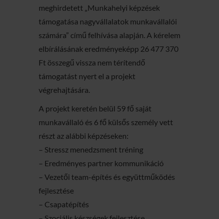
meghirdetett „Munkahelyi képzések
támogatása nagyvállalatok munkavállalói
számára” című felhívása alapján. A kérelem
elbírálásának eredményeképp 26 477 370
Ft összegű vissza nem térítendő
támogatást nyert el a projekt
végrehajtására.
A projekt keretén belül 59 fő saját
munkavállaló és 6 fő külsős személy vett
részt az alábbi képzéseken:
– Stressz menedzsment tréning
– Eredményes partner kommunikáció
– Vezetői team-építés és együttműködés
fejlesztése
– Csapatépítés
– Szociális készségek fejlesztése