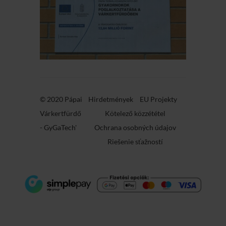
© 2020 Pápai
Hirdetmények
EU Projekty
Várkertfürdő
Kötelező közzététel
-
GyGaTech'
Ochrana osobných údajov
Riešenie sťažností