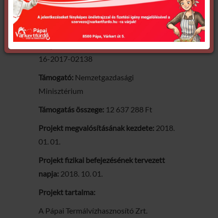
Projekt azonosító száma:
GINOP-5.2.4-
16-2017-02138
Támogató:
Nemzetgazdasági
Minisztérium
Támogatás összege:
12 637 288 Ft
Projekt megvalósításának kezdete:
2018.
01. 01.
Projekt fizikai befejezésének tervezett
napja:
2018. 10. 01.
Projekt tartalma:
A Pápai Termálvízhasznosító Zrt.