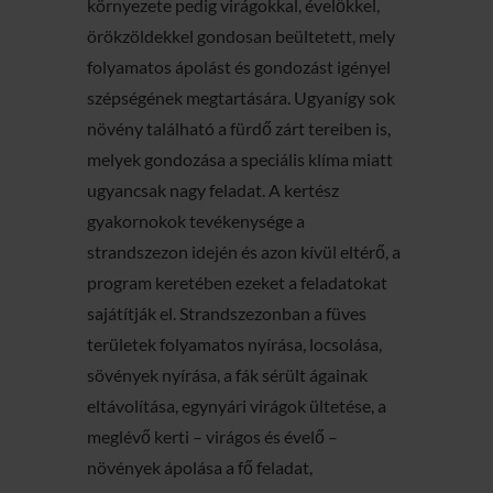
környezete pedig virágokkal, évelőkkel,
örökzöldekkel gondosan beültetett, mely
folyamatos ápolást és gondozást igényel
szépségének megtartására. Ugyanígy sok
növény található a fürdő zárt tereiben is,
melyek gondozása a speciális klíma miatt
ugyancsak nagy feladat. A kertész
gyakornokok tevékenysége a
strandszezon idején és azon kívül eltérő, a
program keretében ezeket a feladatokat
sajátítják el. Strandszezonban a füves
területek folyamatos nyírása, locsolása,
sövények nyírása, a fák sérült ágainak
eltávolítása, egynyári virágok ültetése, a
meglévő kerti – virágos és évelő –
növények ápolása a fő feladat,