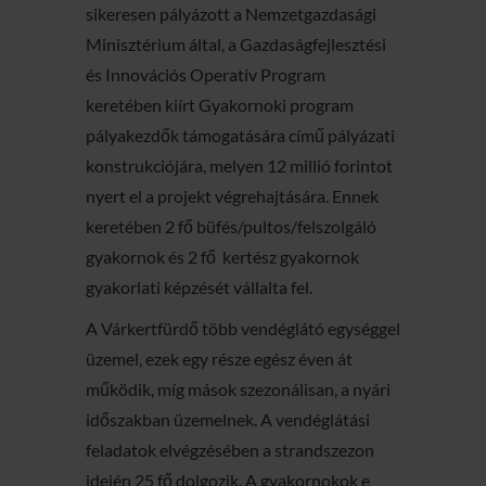
sikeresen pályázott a Nemzetgazdasági
Minisztérium által, a Gazdaságfejlesztési
és Innovációs Operatív Program
keretében kiírt Gyakornoki program
pályakezdők támogatására című pályázati
konstrukciójára, melyen 12 millió forintot
nyert el a projekt végrehajtására. Ennek
keretében 2 fő büfés/pultos/felszolgáló
gyakornok és 2 fő kertész gyakornok
gyakorlati képzését vállalta fel.
A Várkertfürdő több vendéglátó egységgel
üzemel, ezek egy része egész éven át
működik, míg mások szezonálisan, a nyári
időszakban üzemelnek. A vendéglátási
feladatok elvégzésében a strandszezon
idején 25 fő dolgozik. A gyakornokok e