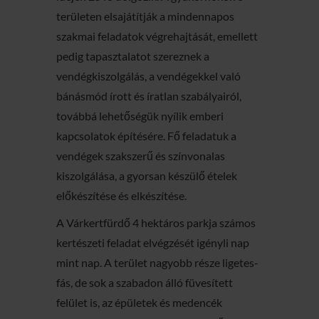
területen elsajátítják a mindennapos
szakmai feladatok végrehajtását, emellett
pedig tapasztalatot szereznek a
vendégkiszolgálás, a vendégekkel való
bánásmód írott és íratlan szabályairól,
továbbá lehetőségük nyílik emberi
kapcsolatok építésére. Fő feladatuk a
vendégek szakszerű és színvonalas
kiszolgálása, a gyorsan készülő ételek
előkészítése és elkészítése.
A Várkertfürdő 4 hektáros parkja számos
kertészeti feladat elvégzését igényli nap
mint nap. A terület nagyobb része ligetes-
fás, de sok a szabadon álló füvesített
felület is, az épületek és medencék