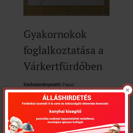
Gyakornokok
foglalkoztatása a
Várkertfürdőben
Kedvezményezett:
Pápai
Termálvízhasznosító Zrt.