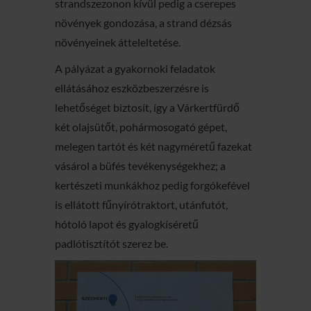
strandszezonon kívül pedig a cserepes
növények gondozása, a strand dézsás
növényeinek átteleltetése.
A pályázat a gyakornoki feladatok
ellátásához eszközbeszerzésre is
lehetőséget biztosít, így a Várkertfürdő
két olajsütőt, pohármosogató gépet,
melegen tartót és két nagyméretű fazekat
vásárol a büfés tevékenységekhez; a
kertészeti munkákhoz pedig forgókefével
is ellátott fűnyírótraktort, utánfutót,
hótoló lapot és gyalogkíséretű
padlótisztítót szerez be.