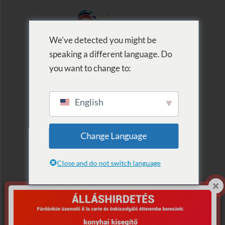
We've detected you might be
speaking a different language. Do
MENU
you want to change to:
English
Archive for Term:
Change Language
szépségprogram
Close and do not switch language
KÉP
MEGNEVEZÉS
VÁSÁRLÁS
SELECT ALL