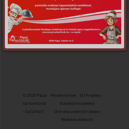
množstvo
Ajándékutalvány -
Ajándékutalvány
Anna-Júlia
-
szépségprogram
Anna-
(AU115-26)
Júlia
szépségprogram
Showing 1 product
(AU115-
26)
© 2020 Pápai
Hirdetmények
EU Projekty
Várkertfürdő
Kötelező közzététel
-
GyGaTech'
Ochrana osobných údajov
Riešenie sťažností