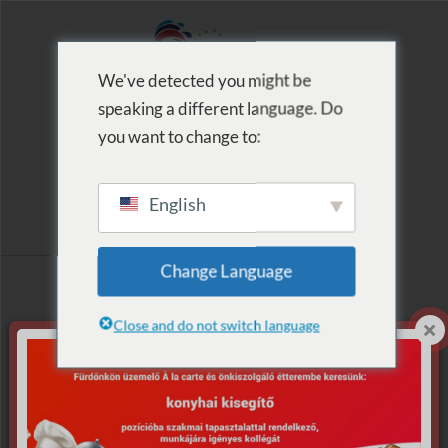
We've detected you might be
speaking a different language. Do
MENU
you want to change to:
English
Archive for Tag:
Change Language
Építőipar
Close and do not switch language
Nothing Found.
Apologies, but no results were found for