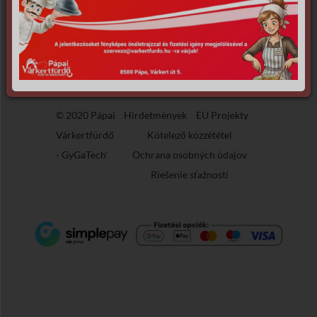
the requested archive.
© 2020 Pápai
Hirdetmények
EU Projekty
Várkertfürdő
Kötelező közzététel
-
GyGaTech'
Ochrana osobných údajov
Riešenie sťažností