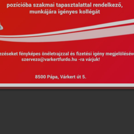
Hirdetmények
EU Projekty
Kötelező közzététel