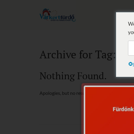
We
yo
Archive for Tag: bú
Nothing Found.
Apologies, but no results were found for the r