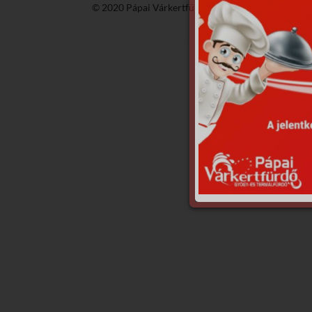
© 2020 Pápai Várkertfürdő -
GyGaTech'