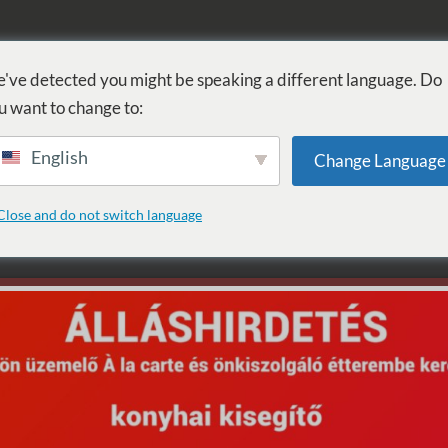
KÚPEĽ
PROCEDÚRY
WELLNESS
SLUŽBY
UBYTOVANI
've detected you might be speaking a different language. Do
u want to change to:
English
Change Language
várjáték
Close and do not switch language
equested archive.