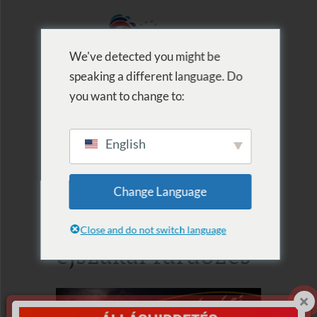
We've detected you might be
speaking a different language. Do
MENU
you want to change to:
English
2019 június 22.
Change Language
Szentivánéji
Close and do not switch language
éjszakai fürdőzés