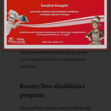
meste Pápa bola jedna z najvzdelanejších
a najkrajších žien v tej dobe. Ona
inšpirovala náš skrášľujúci program vo
Várkertfürdő, ktorý je presne taký
veľkolepý, ako barokový šľachtický život.
Počas programu si môžete užiť celotelový
peeling, 20 minutový aromatický vaňový
kúpeľ a aromatickú masáž, celý program
trvá 2 hodiny. Skutočné rozmaznávanie
pre dámy.
Beauty Duo skrášľujúci
program
Páros wellness élmény, mely tartalmaz egy