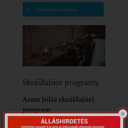
Skrášľujúce programy
Skrášľujúce programy
Anna Júlia skrášľujúci
program
Anna Júlia, grófkyňa Esterházyovcov v