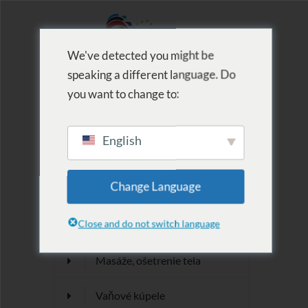
We've detected you might be
speaking a different language. Do
MENU
you want to change to:
English
Skrášľujúce
Change Language
programy
Close and do not switch language
Masáže, ošetrenie tela
Vaňové kúpele