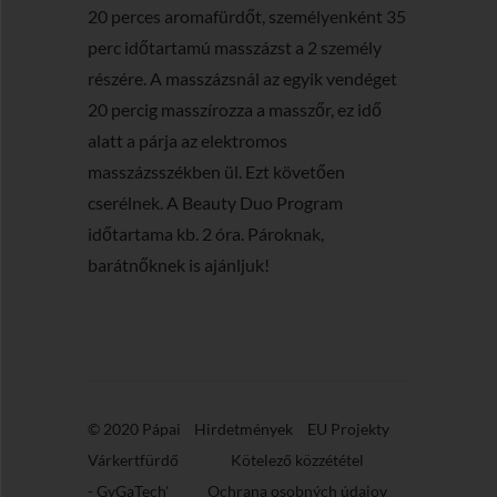
20 perces aromafürdőt, személyenként 35
perc időtartamú masszázst a 2 személy
részére. A masszázsnál az egyik vendéget
20 percig masszírozza a masszőr, ez idő
alatt a párja az elektromos
masszázsszékben ül. Ezt követően
cserélnek. A Beauty Duo Program
időtartama kb. 2 óra. Pároknak,
barátnőknek is ajánljuk!
© 2020 Pápai
Hirdetmények
EU Projekty
Várkertfürdő
Kötelező közzététel
-
GyGaTech'
Ochrana osobných údajov