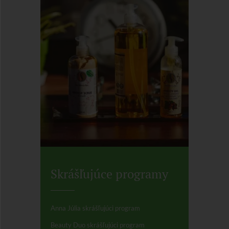
Skrášľujúce programy
Anna Júlia skrášľujúci program
Beauty Duo skrášľujúci program