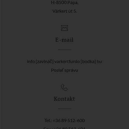
H-8500 Pápa,
Várkert út 5.
E-mail
info [zavináč] varkertfurdo [bodka] hu
Poslať správu
Kontakt
Tel.: +36 89 512-600
Fax.: +36 89 512-601