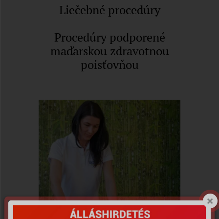
Liečebné procedúry
Procedúry podporené
maďarskou zdravotnou
poisťovňou