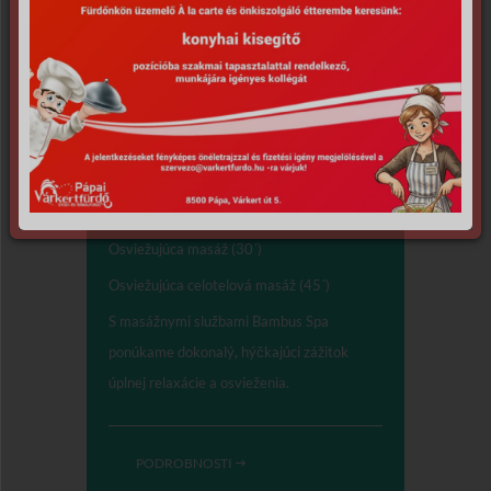
Masáže, ošetrenie tela
Osviežujúca masáž (30´)
Osviežujúca celotelová masáž (45´)
S masážnymi službami Bambus Spa
ponúkame dokonalý, hýčkajúci zážitok
úplnej relaxácie a osvieženia.
PODROBNOSTI