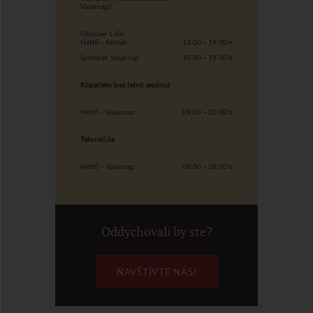
Vasárnap):
Október 1-től:
Hétfő – Péntek
13:00 – 19:30 h
Szombat, Vasárnap
10:00 – 19:30 h
Kúpalisko (cez letnú sezónu)
Hétfő – Vasárnap:
09:00 – 20:00 h
Telocvičňa
Hétfő – Vasárnap:
08:00 – 20:00 h
Oddychovali by ste?
NAVŠTÍVTE NÁS!