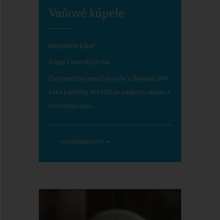
Vaňové kúpele
Kleopatrin kúpeľ
Kúpeľ z morských rias
Dvojmiestna masážna vaňa v Bambus SPA
čaká každého, kto túži po oddychu, relaxu a
rozmaznávania.
PODROBNOSTI