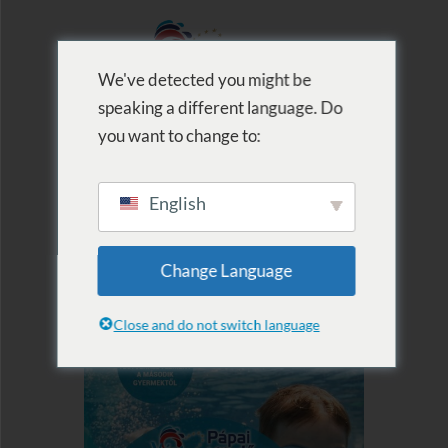
We've detected you might be
speaking a different language. Do
MENU
you want to change to:
English
Change Language
Close and do not switch language