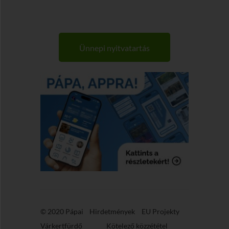
Ünnepi nyitvatartás
© 2020 Pápai
Hirdetmények
EU Projekty
Várkertfürdő
Kötelező közzététel