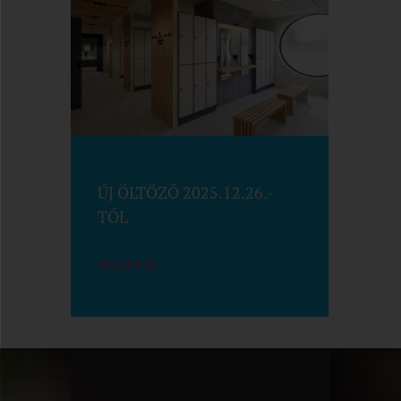
ÚJ ÖLTÖZŐ 2025.12.26.-
TÓL
Részletek