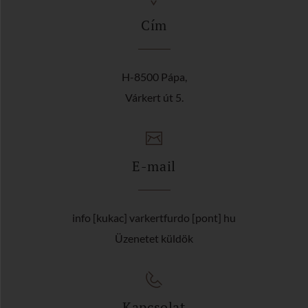
Cím
H-8500 Pápa,
Várkert út 5.
E-mail
info [kukac] varkertfurdo [pont] hu
Üzenetet küldök
Kapcsolat