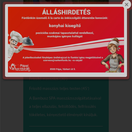
Masszázsok,
testkezelések
Frissítő masszázs (30’)
Frissítő masszázs teljes testen (45’)
A Bambusz SPA masszázsszolgáltatásaival
a teljes ellazulás, feltöltődés, felfrissülés
tökéletes, kényeztető élményét kínáljuk.