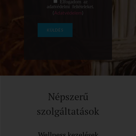
Elfogadom az
adatvédelmi feltételeket.
(
Adatvédelem
)
Népszerű
szolgáltatások
Wellness kezelések