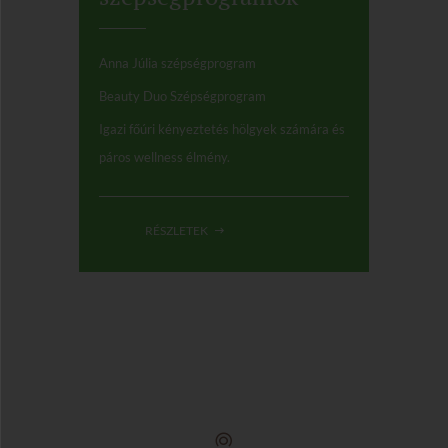
Anna Júlia szépségprogram
Beauty Duo Szépségprogram
Igazi főúri kényeztetés hölgyek számára és
páros wellness élmény.
RÉSZLETEK