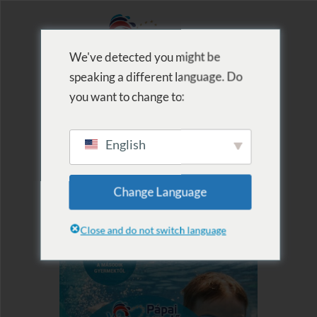
We've detected you might be
speaking a different language. Do
MENU
you want to change to:
English
Change Language
Close and do not switch language