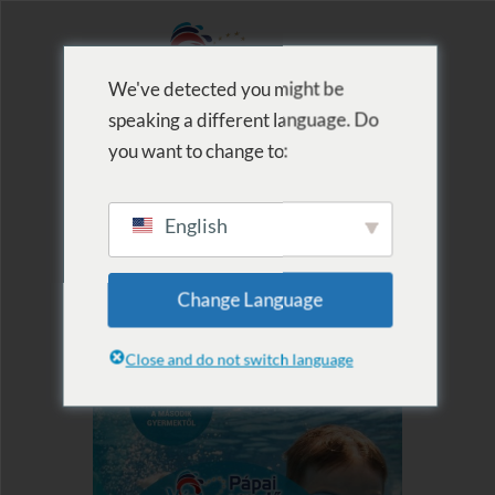
We've detected you might be
speaking a different language. Do
MENU
you want to change to:
English
Change Language
Close and do not switch language