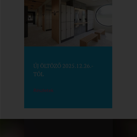
ÚJ ÖLTÖZŐ 2025.12.26.-
TÓL
Részletek