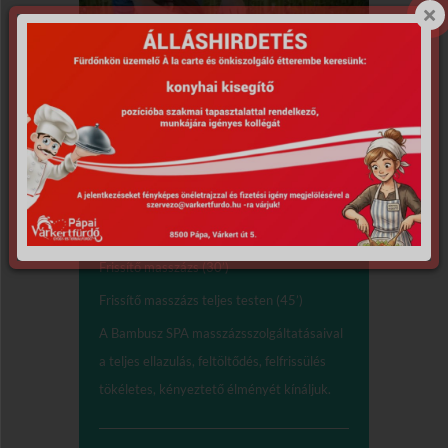
Masszázsok,
testkezelések
Frissítő masszázs (30’)
Frissítő masszázs teljes testen (45’)
A Bambusz SPA masszázsszolgáltatásaival
a teljes ellazulás, feltöltődés, felfrissülés
tökéletes, kényeztető élményét kínáljuk.