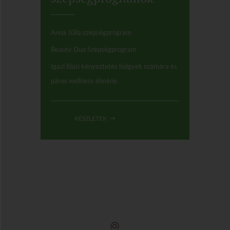
Anna Júlia szépségprogram
Beauty Duo Szépségprogram
Igazi főúri kényeztetés hölgyek számára és
páros wellness élmény.
RÉSZLETEK