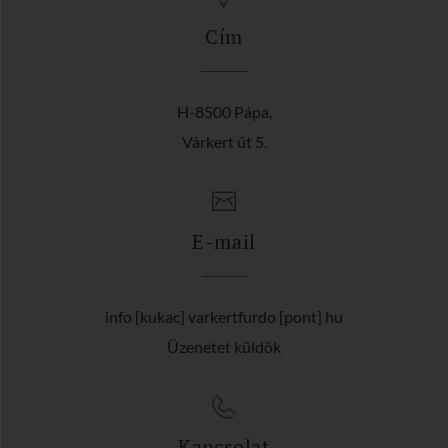
Cím
H-8500 Pápa,
Várkert út 5.
E-mail
info [kukac] varkertfurdo [pont] hu
Üzenetet küldök
Kapcsolat