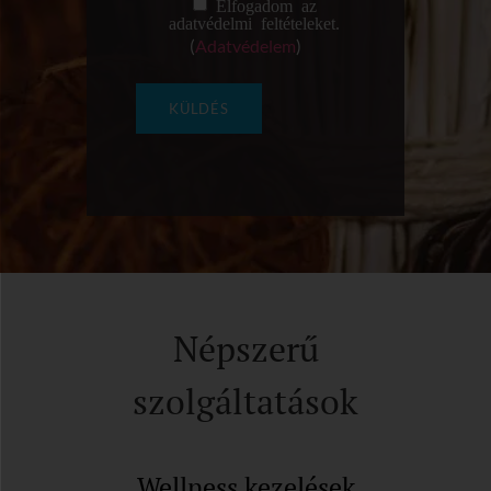
Elfogadom az
adatvédelmi feltételeket.
(
Adatvédelem
)
Népszerű
szolgáltatások
Wellness kezelések