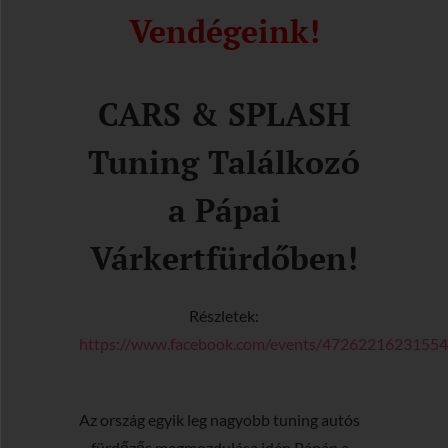
Vendégeink!
CARS & SPLASH
Tuning Találkozó
a Pápai
Várkertfürdőben!
Részletek:
https://www.facebook.com/events/4726221623155
Az ország egyik leg nagyobb tuning autós
– fürdőzős megmozdulása idén Pápán a