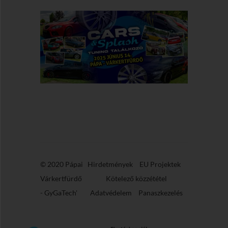
© 2020 Pápai
Hirdetmények
EU Projektek
Várkertfürdő
Kötelező közzététel
-
GyGaTech'
Adatvédelem
Panaszkezelés