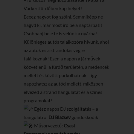
Várkertfürdőben kap helyet!
Eeeez nagyot fog szólni. Semmiképp ne
hagyd ki, már most írd be a naptárba!!!
Csobbanj bele te is velünk a nyárba!
Különleges autós találkozóra hívunk, ahol
az autók és a strandolás végre
találkoznak! Ezen a napon a járművek
közvetlenül a fürdő területén, a medencék
mellett és között parkolhatnak – így
napozhatsz az autód mellett, miközben
élvezed a strand hangulatát és a színes
programokat!
Egész napos DJ szolgáltatás – a
hangulatról
DJ Blazsev
gondoskodik
Műsorvezető:
Csasi
Programok a nap folyamán: