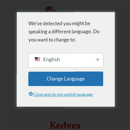
We've detected you might be
speaking a different language. Do
MENU
you want to change to:
English
2025.06.14. Cars
Change Language
& Splash Tuning
Close and do not switch language
találkozó
Kedves