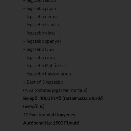
– legszebb japán
– legszebb német
– legszebb francia
– legszebb olasz
– legszebb spanyol
– legszebb USA
– legszebb retro
– legszebb léghűtéses
– legszebb haszonjármű
– Best of, 3 legszebb
(A változtatás jogát fenntartjuk)
Belépő: 4000 Ft/fő (tartalmazza a fürdő
belépőt is)
12 éves kor alatt ingyenes
Autóbehajtás: 1500 Ft/autó