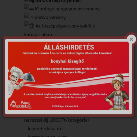
Kipufogó hangnyomás verseny
Sörivó verseny
Autószépségverseny sokféle
kategóriában
Csapatversenyek
Tombolasorsolás
És még sok más meglepetés!
További információ:
Laci : +36 70 545 0119
Csasi : +36 70 633 8840
www.carfeeling.hu
AUTÓ SZÉPSÉGVERSENY KATEGÓRIÁK:
(Nevezni kb.10.30-tól 15.00-ig lehet,
nevezési díj 1000 Ft/kategória)
– legszebb kisautó
– legszebb nagy autó