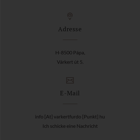
Adresse
H-8500 Pápa,
Várkert út 5.
E-Mail
info [At] varkertfurdo [Punkt] hu
Ich schicke eine Nachricht