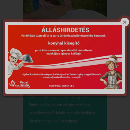
Massagen,
Körperbehandlungen
erfrischende Massage (30')
erfrischende Ganzkörpermassage (45')
Mit den Massagedienstleistungen des
Bambusz Spa bieten wir das perfekte,
verwöhnende Erlebnis der vollständigen
Entspannung und Erfrischung.