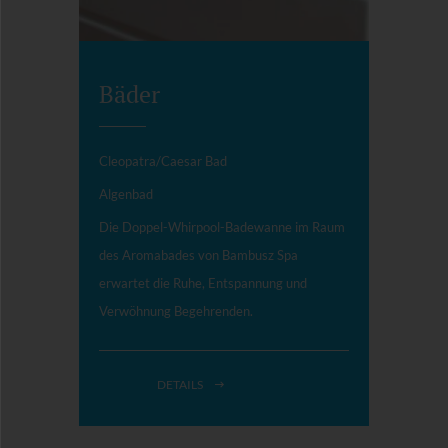
Bäder
Cleopatra/Caesar Bad
Algenbad
Die Doppel-Whirpool-Badewanne im Raum
des Aromabades von Bambusz Spa
erwartet die Ruhe, Entspannung und
Verwöhnung Begehrenden.
DETAILS