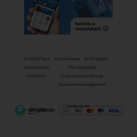
© 2020 Pápai
Hirdetmények
EU-Projekte
Várkertfürdő
Pflichtangaben
-
GyGaTech'
Datenschutzerklärung
Beschwerdemanagement