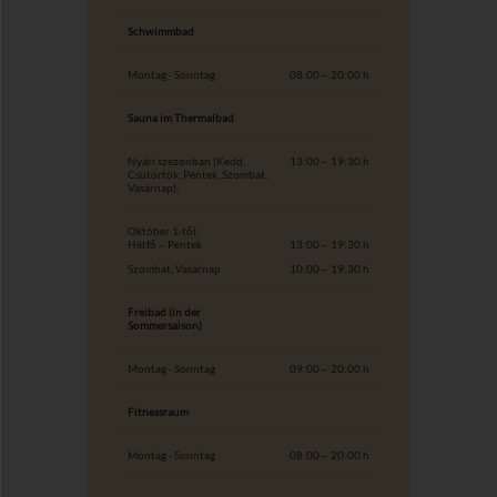
Schwimmbad
Montag - Sonntag
08:00 – 20:00 h
Sauna im Thermalbad
Nyári szezonban (Kedd,
13:00 – 19:30 h
Csütörtök, Péntek, Szombat,
Vasárnap):
Október 1-től:
Hétfő – Péntek
13:00 – 19:30 h
Szombat, Vasárnap
10:00 – 19:30 h
Freibad (in der
Sommersaison)
Montag - Sonntag
09:00 – 20:00 h
Fitnessraum
Montag - Sonntag
08:00 – 20:00 h