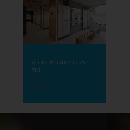
ÚJ ÖLTÖZŐ 2025.12.26.-
TÓL
Details