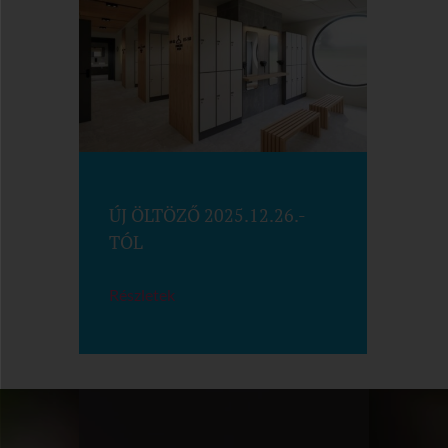
ÚJ ÖLTÖZŐ 2025.12.26.-
TÓL
Részletek