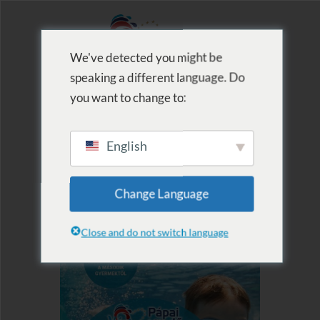
We've detected you might be
speaking a different language. Do
MENU
you want to change to:
English
Change Language
Close and do not switch language