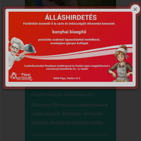
Masszázsok,
testkezelések
Frissítő masszázs (30’)
Frissítő masszázs teljes testen (45’)
A Bambusz SPA masszázsszolgáltatásaival
a teljes ellazulás, feltöltődés, felfrissülés
tökéletes, kényeztető élményét kínáljuk.