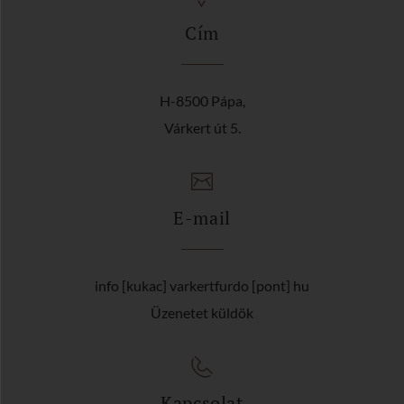
Cím
H-8500 Pápa,
Várkert út 5.
E-mail
info [kukac] varkertfurdo [pont] hu
Üzenetet küldök
Kapcsolat