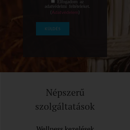
Elfogadom az
adatvédelmi feltételeket.
(
Adatvédelem
)
Népszerű
szolgáltatások
Wellness kezelések