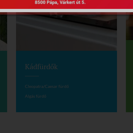
Kádfürdők
Cleopatra/Caesar fürdő
Algás fürdő