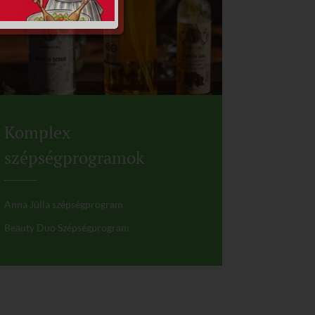
Komplex
szépségprogramok
Anna Júlia szépségprogram
Beauty Duo Szépségprogram