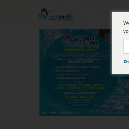
We
yo