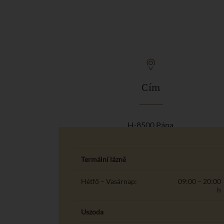
Cím
H-8500 Pápa,
Várkert út 5.
Termální lázně
Hétfő – Vasárnap:
09:00 – 20:00
h
Uszoda