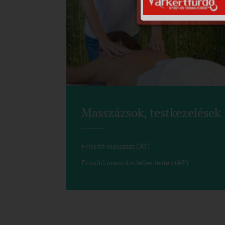
Masszázsok, testkezelések
Frissítő masszázs (30’)
Frissítő masszázs teljes testen (45’)