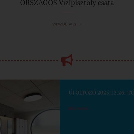
ORSZÁGOS Vízipisztoly csata
VIEW DETAILS
ÚJ ÖLTÖZŐ 2025.12.26.-T
Részletek