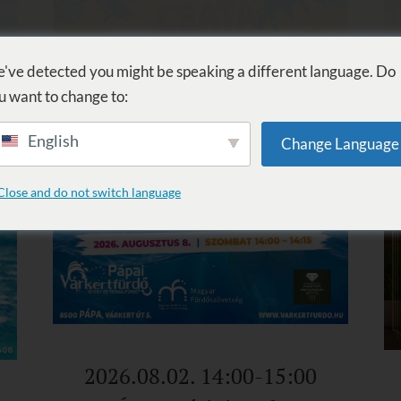
KOUPEL
PROCEDURY
WELLNESS
SLUŽBY
UBYTOVÁN
've detected you might be speaking a different language. Do
u want to change to:
English
Change Language
Close and do not switch language
2026.08.02. 14:00-15:00