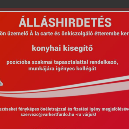
Népszerű szolgáltatások
ek
Gyógykezelések
NEAK (OEP) támo