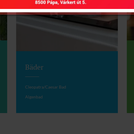
Bäder
Cleopatra/Caesar Bad
Algenbad