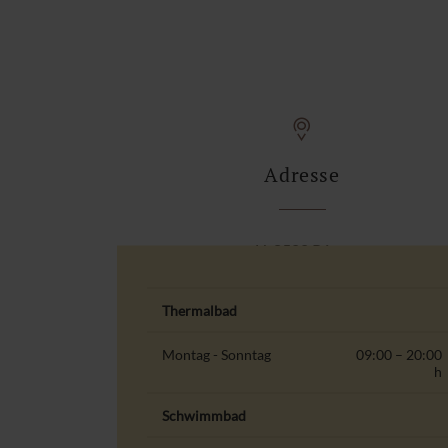
Adresse
H-8500 Pápa,
Várkert út 5.
Thermalbad
Montag - Sonntag
09:00 – 20:00
h
Schwimmbad