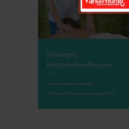
Massagen,
Körperbehandlungen
erfrischende Massage (30')
erfrischende Ganzkörpermassage (45')