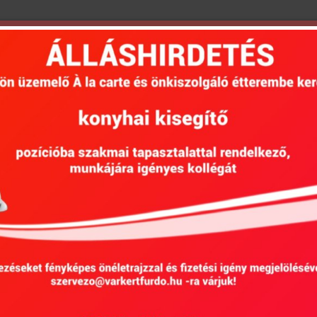
Beliebte Dienstleistungen
gen
Heiltherapien
von NEAK unterst