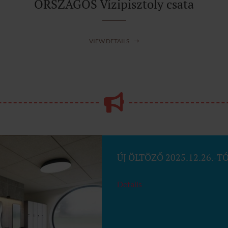
ORSZÁGOS Vízipisztoly csata
VIEW DETAILS
ÚJ ÖLTÖZŐ 2025.12.26.-T
Details