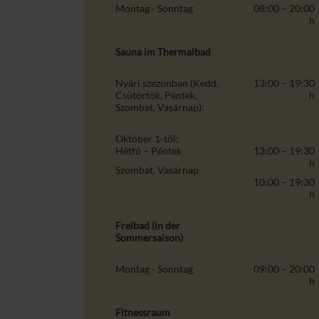
Montag - Sonntag
08:00 – 20:00
h
Sauna im Thermalbad
Nyári szezonban (Kedd,
13:00 – 19:30
Csütörtök, Péntek,
h
Szombat, Vasárnap):
Október 1-től:
Hétfő – Péntek
13:00 – 19:30
h
Szombat, Vasárnap
10:00 – 19:30
h
Freibad (in der
Sommersaison)
Montag - Sonntag
09:00 – 20:00
h
Fitnessraum