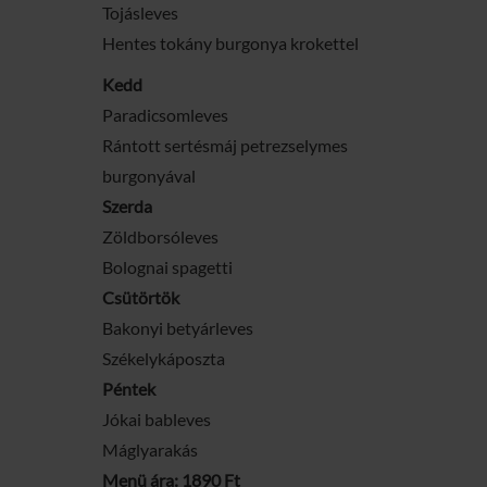
Tojásleves
Hentes tokány burgonya krokettel
Kedd
Paradicsomleves
Rántott sertésmáj petrezselymes
burgonyával
Szerda
Zöldborsóleves
Bolognai spagetti
Csütörtök
Bakonyi betyárleves
Székelykáposzta
Péntek
Jókai bableves
Máglyarakás
Menü ára: 1890 Ft