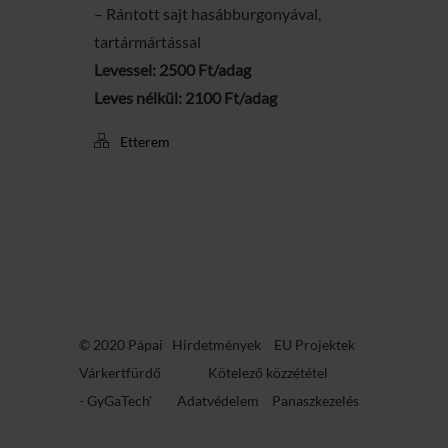
– Rántott sajt hasábburgonyával,
tartármártással
Levessel: 2500 Ft/adag
Leves nélkül: 2100 Ft/adag
Etterem
© 2020 Pápai
Hirdetmények
EU Projektek
Várkertfürdő
Kötelező közzététel
-
GyGaTech'
Adatvédelem
Panaszkezelés