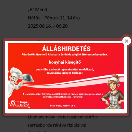
„B” Menü
Hétfő – Péntek 11-14 óra
2025.06.16. – 06.20.
Hétfő
Tárkonyos csirkeraguleves
Rántott hal rizzsel és tartárral
Kedd
Erőleves cérnametélttel
Csirke gyros friss salátával és
hasábburgonyával
Szerda
Legényfogóleves
Lilahagymával és fetasajttal töltött
sertésborda rántva rizibizivel