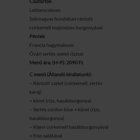
Csütörtök
Lebbencsleves
Sokmagvas bundában rántott
csirkemell majonézes burgonyával
Péntek
Francia hagymaleves
Óvári sertés szelet rizzsel
Menü ára: (H-P): 2090 Ft
C menü (Állandó kínálatunk):
– Rántott szelet (csirkemell, sertés
karaj)
+ köret (rizs, hasábburgonya)
– Sertés cordon blue + köret (rizs,
hasábburgonya)
– Kijevi csirkemell hasábburgonyával
+ friss salátával